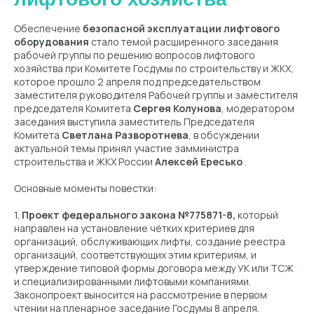
Обеспечение
безопасной эксплуатации лифтового
оборудования
стало темой расширенного заседания
рабочей группы по решению вопросов лифтового
хозяйства при Комитете Госдумы по строительству и ЖКХ,
которое прошло 2 апреля под председательством
заместителя руководителя Рабочей группы и заместителя
председателя Комитета
Сергея Колунова
, модератором
заседания выступила заместитель Председателя
Комитета
Светлана Разворотнева
, в обсуждении
актуальной темы принял участие замминистра
строительства и ЖКХ России
Алексей Ересько
.
Основные моменты повестки:
1.
Проект федерального закона №775871-8,
который
направлен на установление чётких критериев для
организаций, обслуживающих лифты, создание реестра
организаций, соответствующих этим критериям, и
утверждение типовой формы договора между УК или ТСЖ
и специализированными лифтовыми компаниями.
Законопроект выносится на рассмотрение в первом
чтении на пленарное заседание Госдумы 8 апреля.