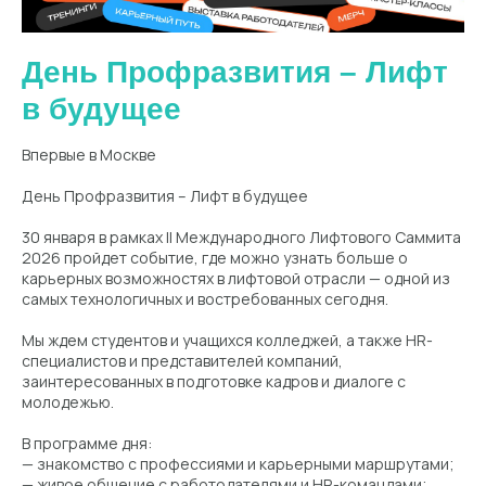
День Профразвития – Лифт
в будущее
Впервые в Москве
День Профразвития – Лифт в будущее
30 января в рамках II Международного Лифтового Саммита
2026 пройдет событие, где можно узнать больше о
карьерных возможностях в лифтовой отрасли — одной из
самых технологичных и востребованных сегодня.
Мы ждем студентов и учащихся колледжей, а также HR-
специалистов и представителей компаний,
заинтересованных в подготовке кадров и диалоге с
молодежью.
В программе дня:
— знакомство с профессиями и карьерными маршрутами;
— живое общение с работодателями и HR-командами;